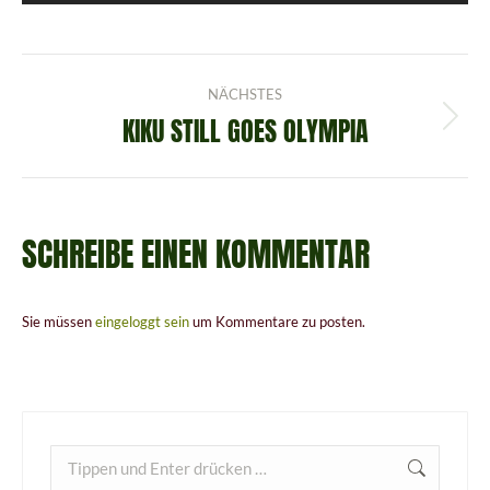
ALBUM-
NÄCHSTES
NAVIGATION
KIKU STILL GOES OLYMPIA
Nächstes
Album:
SCHREIBE EINEN KOMMENTAR
Sie müssen
eingeloggt sein
um Kommentare zu posten.
Search: