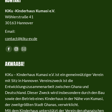
KONTAKT
KiKu -Kinderhaus Kumasi e.V.
Wöhlerstraße 41
30163 Hannover
Email:
contact@kiku-ev.de
Finden Sie uns auf:
Facebook
Instagram
E-
page
page
Mail
AKWAABA!
opens
opens
page
in
in
opens
KiKu – Kinderhaus Kumasi e.V. ist ein gemeinnütziger Verein
new
new
in
mit Sitz in Hannover. Vereinszweck ist die
window
window
new
Entwicklungszusammenarbeit zwischen Ghana und
window
Deutschland. Dieser Zweck wird insbesondere durch den Bau
sowie den Betrieb eines Kinderhaus in der Nähe von Kumasi,
der zweitgrößten Stadt Ghanas, verwirklicht.
Mit dem Kinderhaus unterstützt der Verein den ghanaischen