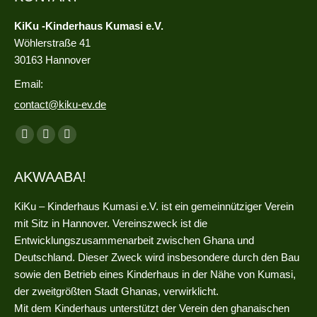
KiKu -Kinderhaus Kumasi e.V.
Wöhlerstraße 41
30163 Hannover
Email:
contact@kiku-ev.de
Finden Sie uns auf:
Facebook
Instagram
E-
page
page
Mail
AKWAABA!
opens
opens
page
in
in
opens
KiKu – Kinderhaus Kumasi e.V. ist ein gemeinnütziger Verein
new
new
in
mit Sitz in Hannover. Vereinszweck ist die
window
window
new
Entwicklungszusammenarbeit zwischen Ghana und
window
Deutschland. Dieser Zweck wird insbesondere durch den Bau
sowie den Betrieb eines Kinderhaus in der Nähe von Kumasi,
der zweitgrößten Stadt Ghanas, verwirklicht.
Mit dem Kinderhaus unterstützt der Verein den ghanaischen