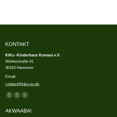
KONTAKT
KiKu -Kinderhaus Kumasi e.V.
Wöhlerstraße 41
30163 Hannover
Email:
contact@kiku-ev.de
Finden Sie uns auf:
Facebook
Instagram
E-
page
page
Mail
AKWAABA!
opens
opens
page